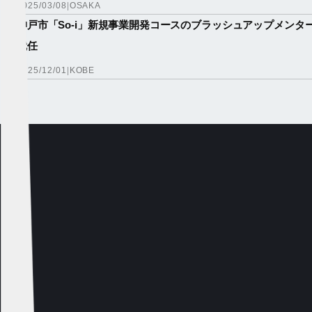
2025/03/08
|
OSAKA
神戸市「So-i」新規事業開発コースのブラッシュアップメンタ
就任
2025/12/01
|
KOBE
r
u
i
t